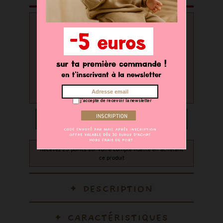
PERSONNALISATION
Souhaitez-vous personnaliser
votre produit ?
oui
non
j'accepte de recevoir la newsletter
AJOUTER AU PANIER
Recevez 25 points sur votre compte fidélité en achetant
ce produit
DESCRIPTION
CARACTÉRISTIQUES