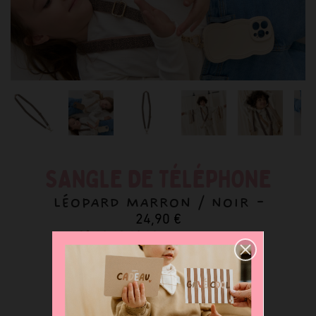
SANGLE DE TÉLÉPHONE
LÉOPARD MARRON / NOIR -
24,90 €
5
/5 -
Lire les 2 avis
Déclinaisons disponibles