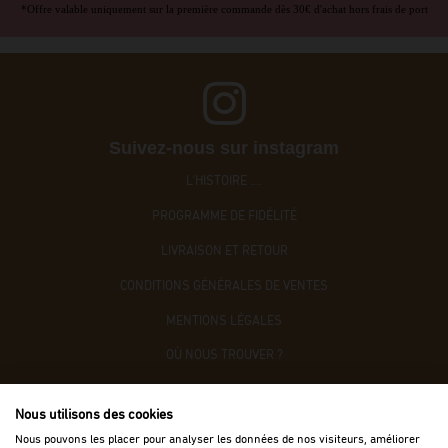
*Offre valable uniquement sur la première commande dès 30€ d'achat hors frais de port
Suivez-nous sur instagram
L'HISTOIRE ....
PROGRAMME DE FIDÉLITÉ
LIVRAISON ET RETOUR
CONDITIONS GÉNÉRALES DE VENTES
MENTIONS LÉGALES
OÙ NOUS TROUVER ?
CONTACTEZ-NOUS
Nous utilisons des cookies
ACCÈS B2B
Nous pouvons les placer pour analyser les données de nos visiteurs, améliorer