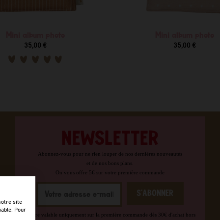
Mini album photo
Mini album photo
35,00 €
35,00 €
NEWSLETTER
Abonnez-vous pour ne rien louper de nos dernières nouveautés
et de nos bons plans.
On vous offre 5€ sur votre première commande
otre site
iable. Pour
*Offre valable uniquement sur la première commande dès 30€ d'achat hors