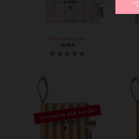
Mini album photo
35,00 €
VICTIME DE SON SUCCÈS