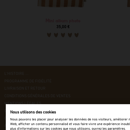
Mini album photo
35,00 €
L'HISTOIRE ....
PROGRAMME DE FIDÉLITÉ
LIVRAISON ET RETOUR
CONDITIONS GÉNÉRALES DE VENTES
MENTIONS LÉGALES
OÙ NOUS TROUVER ?
Nous utilisons des cookies
CONTACTEZ-NOUS
Nous pouvons les placer pour analyser les données de nos visiteurs, améliorer n
Web, afficher un contenu personnalisé et vous faire vivre une expérience inoubl
ACCÈS B2B
plus d'informations sur les cookies que nous utilisons, ouvrez les paramètres.