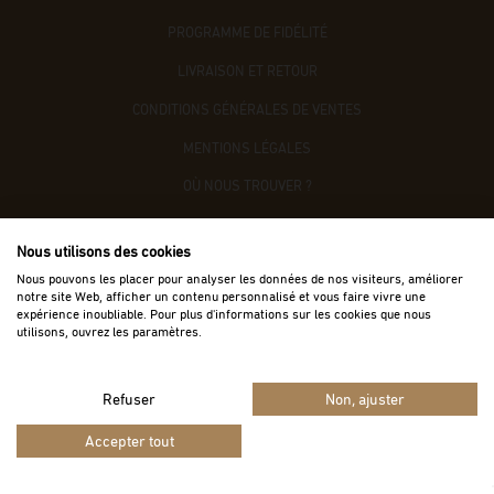
PROGRAMME DE FIDÉLITÉ
LIVRAISON ET RETOUR
CONDITIONS GÉNÉRALES DE VENTES
MENTIONS LÉGALES
OÙ NOUS TROUVER ?
CONTACTEZ-NOUS
Nous utilisons des cookies
ACCÈS B2B
Nous pouvons les placer pour analyser les données de nos visiteurs, améliorer
notre site Web, afficher un contenu personnalisé et vous faire vivre une
expérience inoubliable. Pour plus d'informations sur les cookies que nous
utilisons, ouvrez les paramètres.
Refuser
Non, ajuster
Vie privée
Termes
Site protégé par reCAPTCHA.
-
Accepter tout