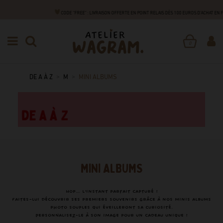
CODE "FREE" : LIVRAISON OFFERTE EN POINT RELAIS DÈS 100 EUROS D'ACHAT EN
0
DE A À Z
M
MINI ALBUMS
MINI ALBUMS
Hop… L'instant parfait capturé !
Faites-lui découvrir ses premiers souvenirs grâce à nos minis albums
photo souples qui éveilleront sa curiosité.
Personnalisez-le à son image pour un cadeau unique !