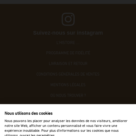
Suivez-nous sur instagram
L'HISTOIRE ....
PROGRAMME DE FIDÉLITÉ
LIVRAISON ET RETOUR
CONDITIONS GÉNÉRALES DE VENTES
MENTIONS LÉGALES
OÙ NOUS TROUVER ?
CONTACTEZ-NOUS
Nous utilisons des cookies
ACCÈS B2B
Nous pouvons les placer pour analyser les données de nos visiteurs, améliorer
notre site Web, afficher un contenu personnalisé et vous faire vivre une
expérience inoubliable. Pour plus d'informations sur les cookies que nous
utilisons, ouvrez les paramètres.