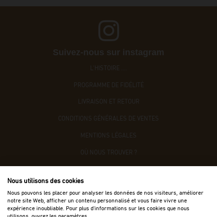
Suivez-nous sur instagram
L'HISTOIRE ....
PROGRAMME DE FIDÉLITÉ
LIVRAISON ET RETOUR
CONDITIONS GÉNÉRALES DE VENTES
MENTIONS LÉGALES
OÙ NOUS TROUVER ?
CONTACTEZ-NOUS
Nous utilisons des cookies
ACCÈS B2B
Nous pouvons les placer pour analyser les données de nos visiteurs, améliorer
notre site Web, afficher un contenu personnalisé et vous faire vivre une
expérience inoubliable. Pour plus d'informations sur les cookies que nous
utilisons, ouvrez les paramètres.