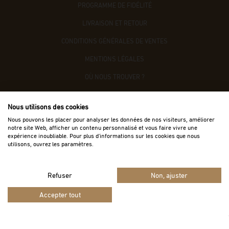
PROGRAMME DE FIDÉLITÉ
LIVRAISON ET RETOUR
CONDITIONS GÉNÉRALES DE VENTES
MENTIONS LÉGALES
OÙ NOUS TROUVER ?
CONTACTEZ-NOUS
Nous utilisons des cookies
ACCÈS B2B
Nous pouvons les placer pour analyser les données de nos visiteurs, améliorer
notre site Web, afficher un contenu personnalisé et vous faire vivre une
expérience inoubliable. Pour plus d'informations sur les cookies que nous
utilisons, ouvrez les paramètres.
Refuser
Non, ajuster
Vie privée
Termes
Site protégé par reCAPTCHA.
-
Accepter tout