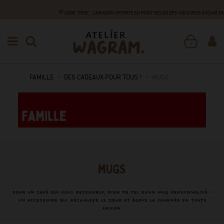
CODE "FREE" : LIVRAISON OFFERTE EN POINT RELAIS DÈS 100 EUROS D'ACHAT 
0
FAMILLE
DES CADEAUX POUR TOUS !
MUGS
MUGS
Pour un café qui vous ressemble, rien de tel qu'un mug personnalisé !
Un accessoire qui réchauffe le cœur et égaye la journée en toute
saison.