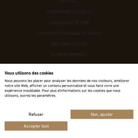
L'HISTOIRE ....
PROGRAMME DE FIDÉLITÉ
LIVRAISON ET RETOUR
CONDITIONS GÉNÉRALES DE VENTES
MENTIONS LÉGALES
OÙ NOUS TROUVER ?
CONTACTEZ-NOUS
Nous utilisons des cookies
ACCÈS B2B
Nous pouvons les placer pour analyser les données de nos visiteurs, améliorer
notre site Web, afficher un contenu personnalisé et vous faire vivre une
expérience inoubliable. Pour plus d'informations sur les cookies que nous
utilisons, ouvrez les paramètres.
Refuser
Non, ajuster
Vie privée
Termes
Site protégé par reCAPTCHA.
-
Accepter tout