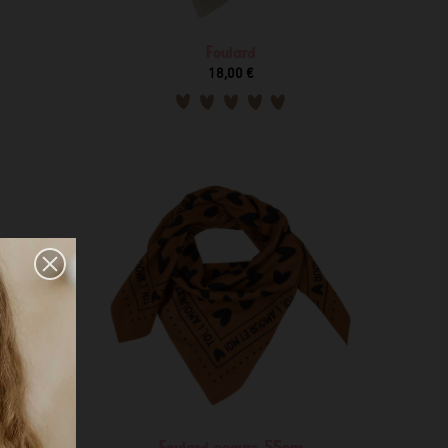
Foulard
18,00 €
Foulard coeurs 55cm