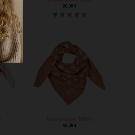
20,00 €
m
Foulard coeurs 100cm
40,00 €