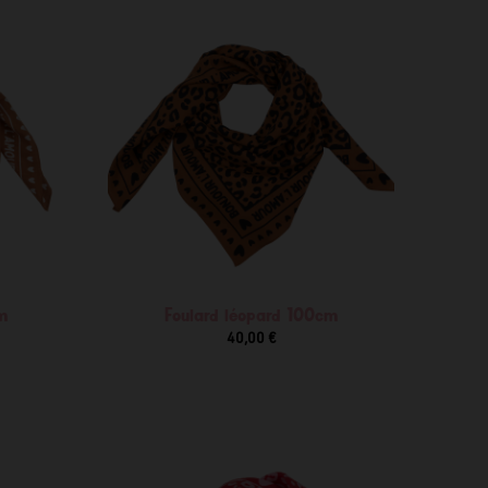
m
Foulard léopard 100cm
40,00 €