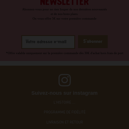
NEWSLETTER
Abonnez-vous pour ne rien louper de nos dernières nouveautés
et de nos bons plans.
On vous offre 5€ sur votre première commande
*Offre valable uniquement sur la première commande dès 30€ d'achat hors frais de port
Suivez-nous sur instagram
L'HISTOIRE ....
PROGRAMME DE FIDÉLITÉ
LIVRAISON ET RETOUR