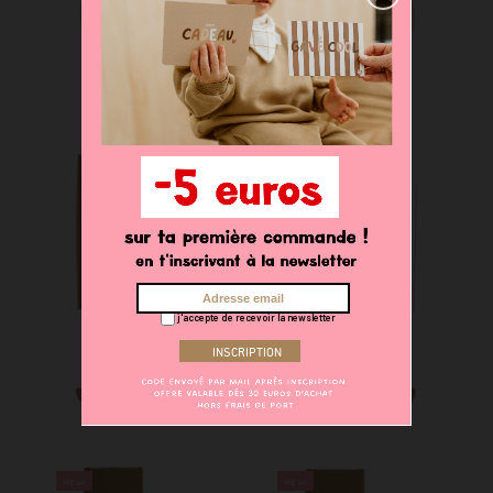
Gigoteuse hiver
Gigoteuse hiver
70,00 €
70,00 €
j'accepte de recevoir la newsletter
Gourde 350ml
Gourde 350ml
21,90 €
21,90 €
NEW
NEW