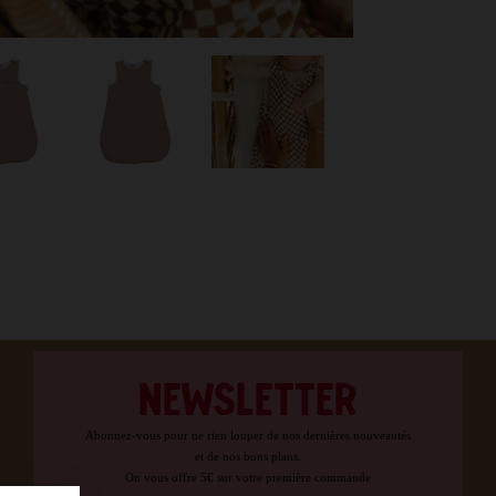
NEWSLETTER
Abonnez-vous pour ne rien louper de nos dernières nouveautés
et de nos bons plans.
On vous offre 5€ sur votre première commande