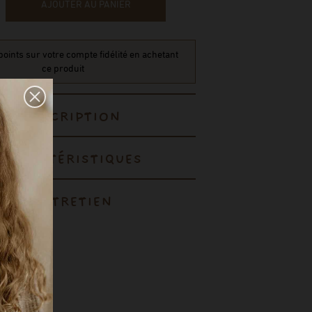
AJOUTER AU PANIER
oints sur votre compte fidélité en achetant
ce produit
DESCRIPTION
CARACTÉRISTIQUES
ENTRETIEN