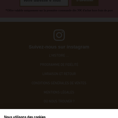
*Offre valable uniquement sur la première commande dès 30€ d'achat hors frais de port
Suivez-nous sur instagram
L'HISTOIRE ....
PROGRAMME DE FIDÉLITÉ
LIVRAISON ET RETOUR
CONDITIONS GÉNÉRALES DE VENTES
MENTIONS LÉGALES
OÙ NOUS TROUVER ?
CONTACTEZ-NOUS
Nous utilisons des cookies