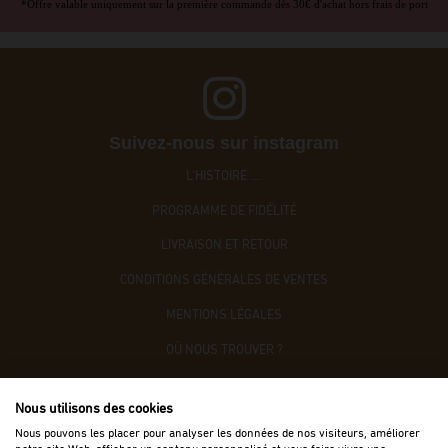
*Offre valable uniquement sur la première commande dès 30€ d'achat hors frais de port
Suivez-nous sur instagram
L'HISTOIRE ....
PROGRAMME DE FIDÉLITÉ
LIVRAISON ET RETOUR
CONDITIONS GÉNÉRALES DE VENTES
MENTIONS LÉGALES
OÙ NOUS TROUVER ?
CONTACTEZ-NOUS
Nous utilisons des cookies
ACCÈS B2B
Nous pouvons les placer pour analyser les données de nos visiteurs, améliorer