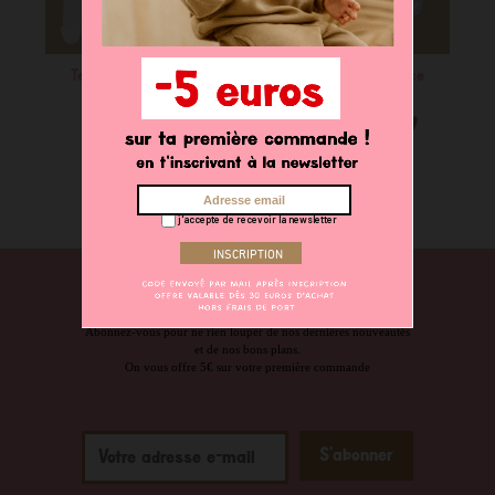
Tenue de naissance
Tenue de naissance
39,90 €
34,90 €
j'accepte de recevoir la newsletter
NEWSLETTER
Abonnez-vous pour ne rien louper de nos dernières nouveautés
et de nos bons plans.
On vous offre 5€ sur votre première commande