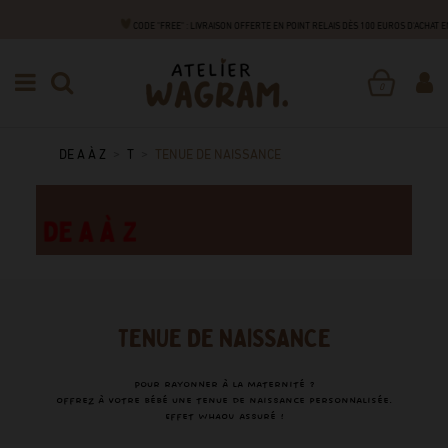
CODE "FREE" : LIVRAISON OFFERTE EN POINT RELAIS DÈS 100 EUROS D'ACHAT
0
DE A À Z
T
TENUE DE NAISSANCE
TENUE DE NAISSANCE
Pour rayonner à la maternité ?
Offrez à votre bébé une tenue de naissance personnalisée.
Effet WHAOU assuré !