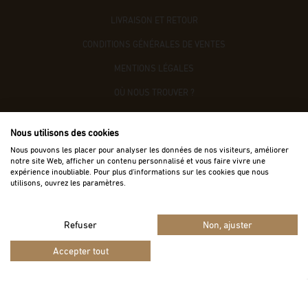
LIVRAISON ET RETOUR
CONDITIONS GÉNÉRALES DE VENTES
MENTIONS LÉGALES
OÙ NOUS TROUVER ?
CONTACTEZ-NOUS
Nous utilisons des cookies
ACCÈS B2B
Nous pouvons les placer pour analyser les données de nos visiteurs, améliorer
notre site Web, afficher un contenu personnalisé et vous faire vivre une
expérience inoubliable. Pour plus d'informations sur les cookies que nous
utilisons, ouvrez les paramètres.
Refuser
Non, ajuster
Vie privée
Termes
Site protégé par reCAPTCHA.
-
Accepter tout