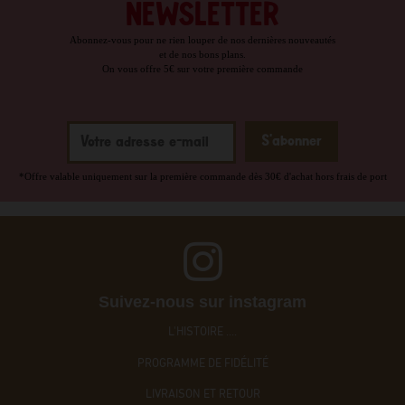
NEWSLETTER
Abonnez-vous pour ne rien louper de nos dernières nouveautés
et de nos bons plans.
On vous offre 5€ sur votre première commande
*Offre valable uniquement sur la première commande dès 30€ d'achat hors frais de port
Suivez-nous sur instagram
L'HISTOIRE ....
PROGRAMME DE FIDÉLITÉ
LIVRAISON ET RETOUR