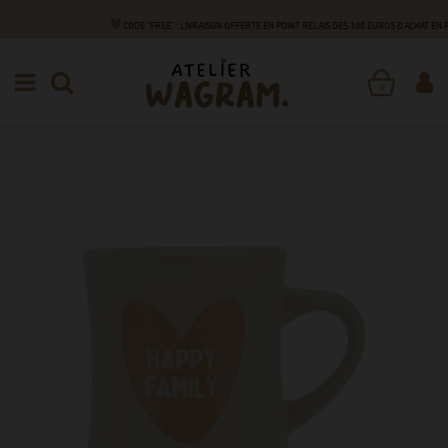
CODE "FREE" : LIVRAISON OFFERTE EN POINT RELAIS DÈS 100 EUROS D'ACHAT EN
FAMILLE
DES CADEAUX POUR TOUS !
MUGS
MUG
CÉRAMIQUE
0