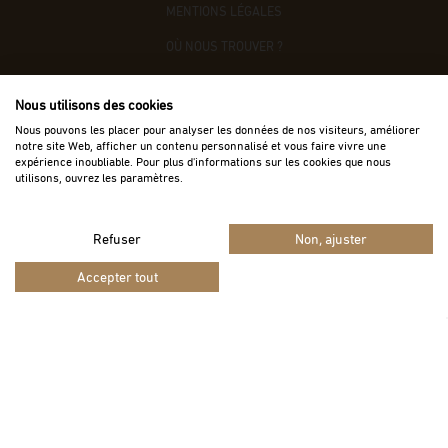
MENTIONS LÉGALES
OÙ NOUS TROUVER ?
CONTACTEZ-NOUS
Nous utilisons des cookies
ACCÈS B2B
Nous pouvons les placer pour analyser les données de nos visiteurs, améliorer
notre site Web, afficher un contenu personnalisé et vous faire vivre une
expérience inoubliable. Pour plus d'informations sur les cookies que nous
utilisons, ouvrez les paramètres.
Refuser
Non, ajuster
Vie privée
Termes
Site protégé par reCAPTCHA.
-
Accepter tout