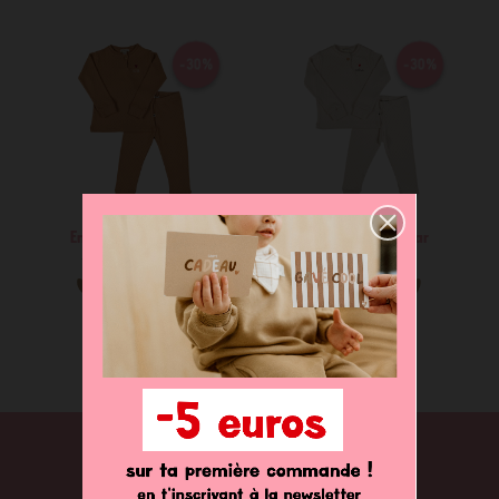
-30%
-30%
Ensemble homewear
Ensemble homewear
31,90 €
22,33 €
31,90 €
22,33 €
NEWSLETTER
Abonnez-vous pour ne rien louper de nos dernières nouveautés