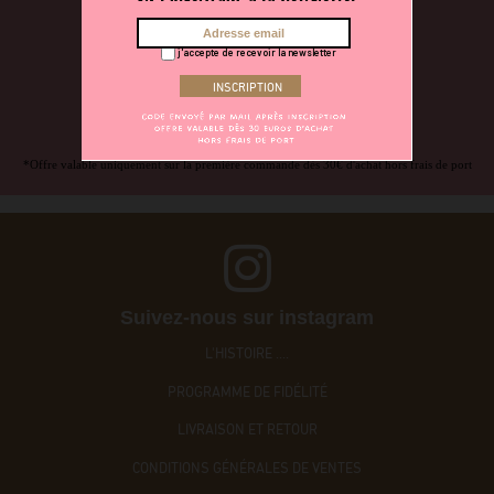
et de nos bons plans.
On vous offre 5€ sur votre première commande
j'accepte de recevoir la newsletter
*Offre valable uniquement sur la première commande dès 30€ d'achat hors frais de port
Suivez-nous sur instagram
L'HISTOIRE ....
PROGRAMME DE FIDÉLITÉ
LIVRAISON ET RETOUR
CONDITIONS GÉNÉRALES DE VENTES