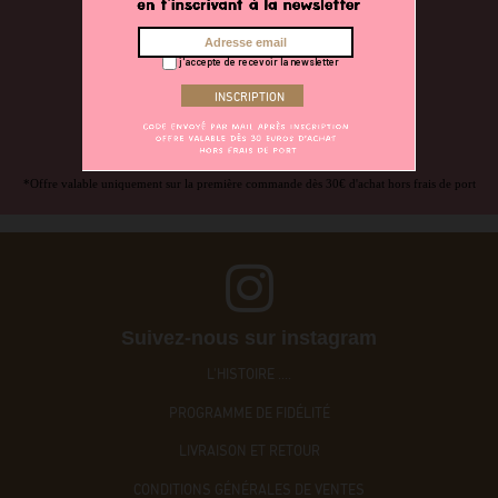
Abonnez-vous pour ne rien louper de nos dernières nouveautés
et de nos bons plans.
On vous offre 5€ sur votre première commande
j'accepte de recevoir la newsletter
*Offre valable uniquement sur la première commande dès 30€ d'achat hors frais de port
Suivez-nous sur instagram
L'HISTOIRE ....
PROGRAMME DE FIDÉLITÉ
LIVRAISON ET RETOUR
CONDITIONS GÉNÉRALES DE VENTES