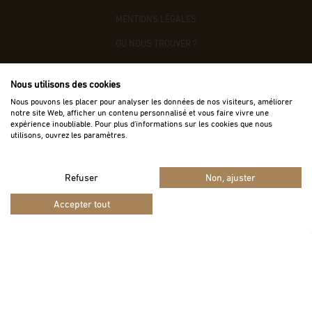
MENTIONS LÉGALES
OÙ NOUS TROUVER ?
CONTACTEZ-NOUS
Nous utilisons des cookies
ACCÈS B2B
Nous pouvons les placer pour analyser les données de nos visiteurs, améliorer
notre site Web, afficher un contenu personnalisé et vous faire vivre une
expérience inoubliable. Pour plus d'informations sur les cookies que nous
utilisons, ouvrez les paramètres.
Refuser
Non, ajuster
Vie privée
Termes
Site protégé par reCAPTCHA.
-
Accepter tout