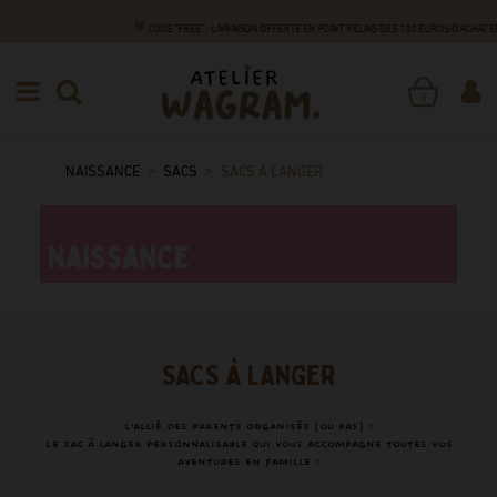
CODE "FREE" : LIVRAISON OFFERTE EN POINT RELAIS DÈS 100 EUROS D'ACHAT
0
NAISSANCE
SACS
SACS À LANGER
SACS À LANGER
L'allié des parents organisés (ou pas) !
Le sac à langer personnalisable qui vous accompagne toutes vos
aventures en famille !