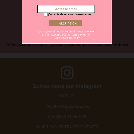
et de nos bons plans.
On vous offre 5€ sur votre première commande
j'accepte de recevoir la newsletter
*Offre valable uniquement sur la première commande dès 30€ d'achat hors frais de port
Suivez-nous sur instagram
L'HISTOIRE ....
PROGRAMME DE FIDÉLITÉ
LIVRAISON ET RETOUR
CONDITIONS GÉNÉRALES DE VENTES