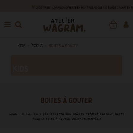
CODE "FREE" : LIVRAISON OFFERTE EN POINT RELAIS DÈS 100 EUROS D'ACHAT EN
0
KIDS
ÉCOLE
BOITES À GOUTER
BOITES À GOUTER
MIAM - MIAM… pour transporter son goûter préféré partout, optez
pour la boite à gouter compartimentée !