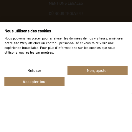
MENTIONS LÉGALES
OÙ NOUS TROUVER ?
CONTACTEZ-NOUS
Nous utilisons des cookies
ACCÈS B2B
Nous pouvons les placer pour analyser les données de nos visiteurs, améliorer
notre site Web, afficher un contenu personnalisé et vous faire vivre une
expérience inoubliable. Pour plus d'informations sur les cookies que nous
utilisons, ouvrez les paramètres.
Refuser
Non, ajuster
Vie privée
Termes
Site protégé par reCAPTCHA.
-
Accepter tout