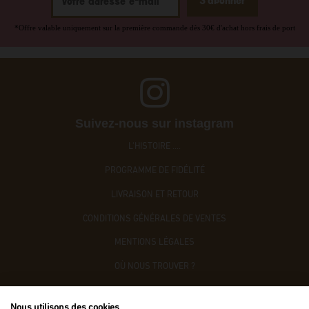
*Offre valable uniquement sur la première commande dès 30€ d'achat hors frais de port
Suivez-nous sur instagram
L'HISTOIRE ....
PROGRAMME DE FIDÉLITÉ
LIVRAISON ET RETOUR
CONDITIONS GÉNÉRALES DE VENTES
MENTIONS LÉGALES
OÙ NOUS TROUVER ?
CONTACTEZ-NOUS
Nous utilisons des cookies