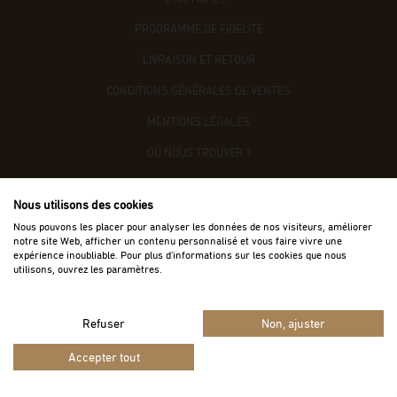
PROGRAMME DE FIDÉLITÉ
LIVRAISON ET RETOUR
CONDITIONS GÉNÉRALES DE VENTES
MENTIONS LÉGALES
OÙ NOUS TROUVER ?
CONTACTEZ-NOUS
Nous utilisons des cookies
ACCÈS B2B
Nous pouvons les placer pour analyser les données de nos visiteurs, améliorer
notre site Web, afficher un contenu personnalisé et vous faire vivre une
expérience inoubliable. Pour plus d'informations sur les cookies que nous
utilisons, ouvrez les paramètres.
Refuser
Non, ajuster
Vie privée
Termes
Site protégé par reCAPTCHA.
-
Accepter tout