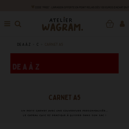
CODE "FREE" : LIVRAISON OFFERTE EN POINT RELAIS DÈS 100 EUROS D'ACHAT EN
0
DE A À Z
C
CARNET A5
CARNET A5
Un petit carnet avec une couverture personnalisée…
Le cadeau chic et pratique à glisser dans son sac !