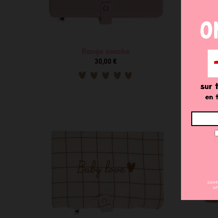
Range couche
30,00 €