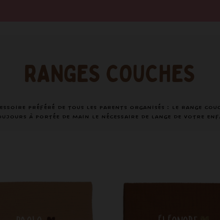
RANGES COUCHES
cessoire préféré de tous les parents organisés : le range couc
jours à portée de main le nécessaire de lange de votre enf