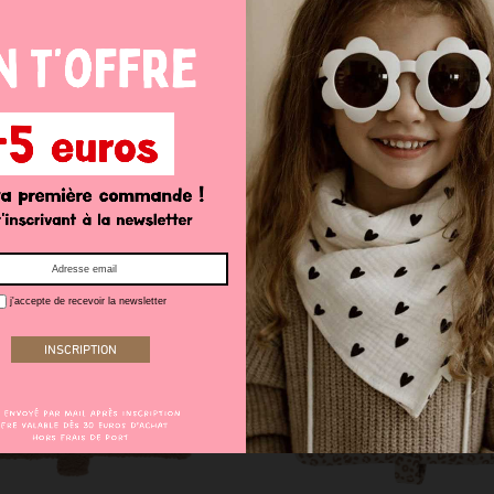
Range couche
Range couche
30,00 €
30,00 €
j'accepte de recevoir la newsletter
VICTIME DE SON SUC