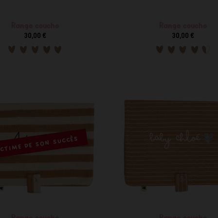
Range couche
Range couche
30,00 €
30,00 €
CTIME DE SON SUCCÈS
Range couche
Range couche