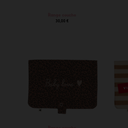
Range couche
30,00 €
VI
Range couche