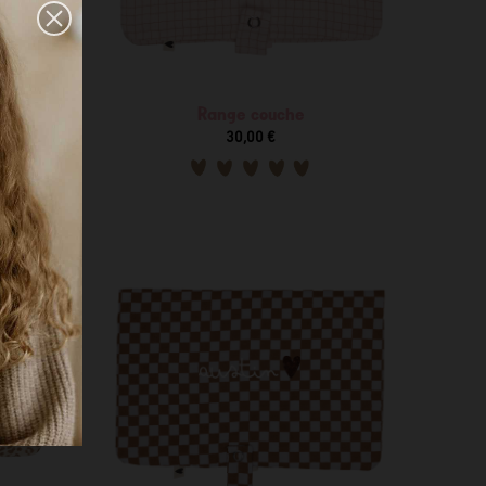
Range couche
30,00 €
CÈS