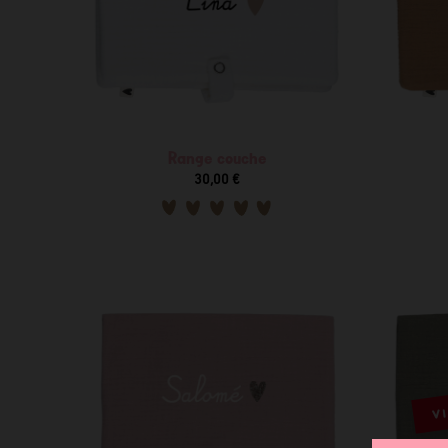
Range couche
30,00 €
VI