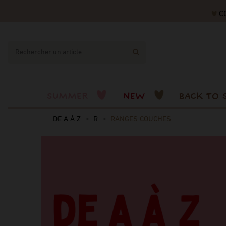
CODE "
SUMMER
NEW
BACK TO 
DE A À Z
R
RANGES COUCHES