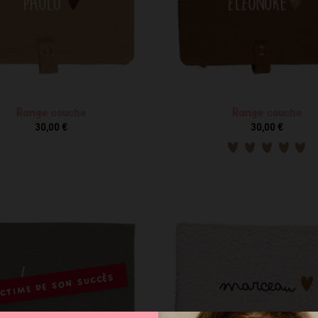
Range couche
Range couche
30,00 €
30,00 €
CTIME DE SON SUCCÈS