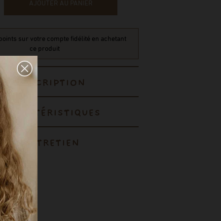
AJOUTER AU PANIER
oints sur votre compte fidélité en achetant
ce produit
DESCRIPTION
CARACTÉRISTIQUES
ENTRETIEN