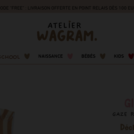
 "FREE" : LIVRAISON OFFERTE EN POINT RELAIS DÈS 100 EU
SCHOOL
NAISSANCE
BÉBÉS
KIDS
G
GAZE 
Décl