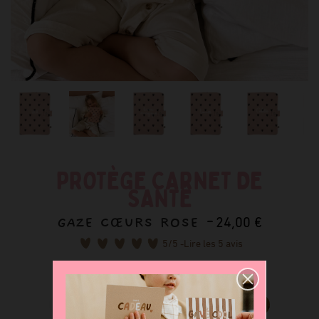
PROTÈGE CARNET DE
SANTÉ
GAZE CŒURS ROSE -
24,00 €
5
/5 -
Lire les 5 avis
Déclinaisons disponibles