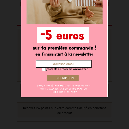
PERSONNALISATION
Souhaitez-vous personnaliser
votre produit ?
oui
non
j'accepte de recevoir la newsletter
AJOUTER AU PANIER
Recevez 24 points sur votre compte fidélité en achetant
ce produit