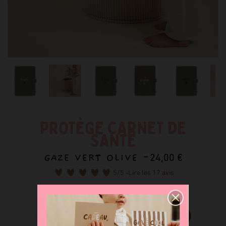
PROTÈGE CARNET DE
SANTÉ
GAZE VERT OLIVE -
24,00 €
5
/5 -
Lire les 17 avis
Déclinaisons disponibles