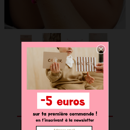
BRACELET PERLE
OR / ROSE -
14,00 €
Déclinaisons disponibles
AJOUTER AU PANIER