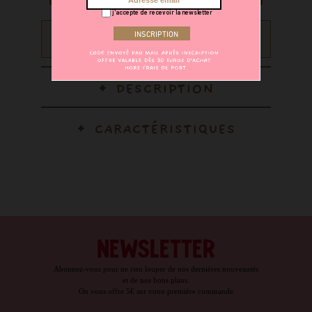
j'accepte de recevoir la newsletter
Recevez 14 points sur votre compte fidélité en achetant
ce produit
DESCRIPTION
CARACTÉRISTIQUES
NEWSLETTER
Abonnez-vous pour ne rien louper de nos dernières nouveautés
et de nos bons plans.
On vous offre 5€ sur votre première commande