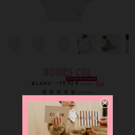
BODIES COL
Victime de son succès
BLANC -
19,92 €
24,90 €
-20%
Lire l'avis
Prévenez-moi du retour en stock