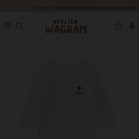
CODE "FREE" : LIVRAISON OFFERTE EN POINT RELAIS DÈS 100 EUROS D'ACHAT EN
NAISSANCE
SA PREMIÈRE TENUE
BODIES
BODIES COL
0