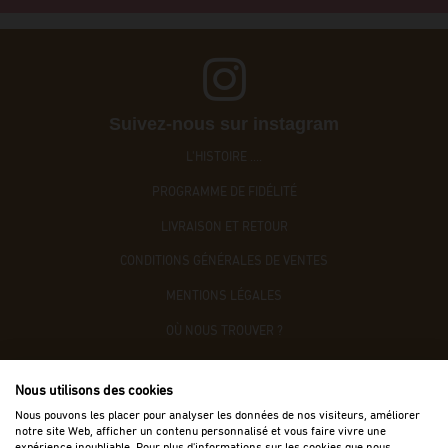
Suivez-nous sur instagram
L'HISTOIRE ....
PROGRAMME DE FIDÉLITÉ
LIVRAISON ET RETOUR
CONDITIONS GÉNÉRALES DE VENTES
MENTIONS LÉGALES
OÙ NOUS TROUVER ?
CONTACTEZ-NOUS
Nous utilisons des cookies
ACCÈS B2B
Nous pouvons les placer pour analyser les données de nos visiteurs, améliorer
notre site Web, afficher un contenu personnalisé et vous faire vivre une
expérience inoubliable. Pour plus d'informations sur les cookies que nous