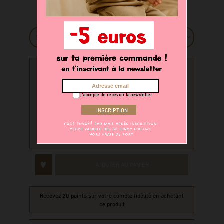
taille
PERSONNALISATION
j'accepte de recevoir la newsletter
Souhaitez-vous personnaliser
votre produit ?
oui
non
AJOUTER AU PANIER
Recevez 20 points sur votre compte fidélité en achetant
ce produit