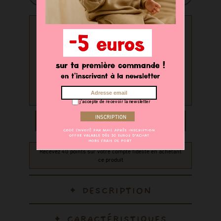
PERSONNALISATION
Souhaitez-vous personnaliser
votre produit ?
oui
non
j'accepte de recevoir la newsletter
AJOUTER AU PANIER
Recevez 40 points sur votre compte fidélité en achetant
ce produit
DESCRIPTION
CARACTÉRISTIQUES