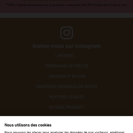
*Offre valable uniquement sur la première commande dès 30€ d'achat hors frais de port
Suivez-nous sur instagram
L'HISTOIRE ....
PROGRAMME DE FIDÉLITÉ
LIVRAISON ET RETOUR
CONDITIONS GÉNÉRALES DE VENTES
MENTIONS LÉGALES
OÙ NOUS TROUVER ?
CONTACTEZ-NOUS
Nous utilisons des cookies
ACCÈS B2B
Nous pouvons les placer pour analyser les données de nos visiteurs, améliorer