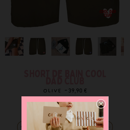
SHORT DE BAIN COOL
DAD CLUB
OLIVE -
39,90 €
5
/5 -
Lire les 2 avis
Taille short de bain