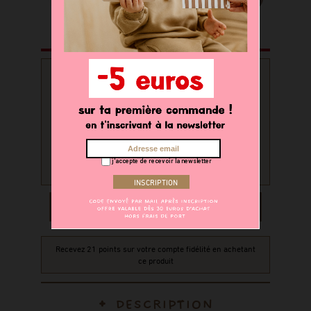
PERSONNALISATION
Souhaitez-vous personnaliser
votre produit ?
oui
non
j'accepte de recevoir la newsletter
AJOUTER AU PANIER
Recevez 21 points sur votre compte fidélité en achetant
ce produit
DESCRIPTION