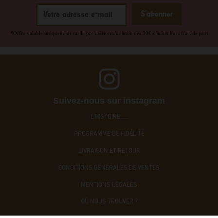
*Offre valable uniquement sur la première commande dès 30€ d'achat hors frais de port
Suivez-nous sur instagram
L'HISTOIRE ....
PROGRAMME DE FIDÉLITÉ
LIVRAISON ET RETOUR
CONDITIONS GÉNÉRALES DE VENTES
MENTIONS LÉGALES
OÙ NOUS TROUVER ?