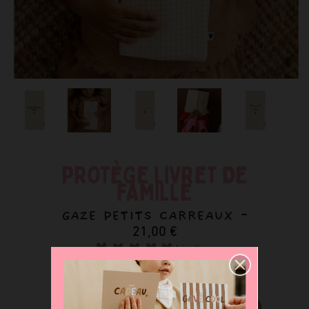
PROTÈGE LIVRET DE
FAMILLE
GAZE PETITS CARREAUX -
21,00 €
Lire l'avis
Déclinaisons disponibles