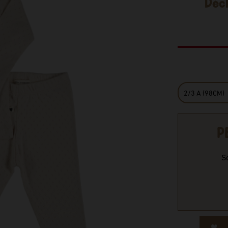
Décl
P
S