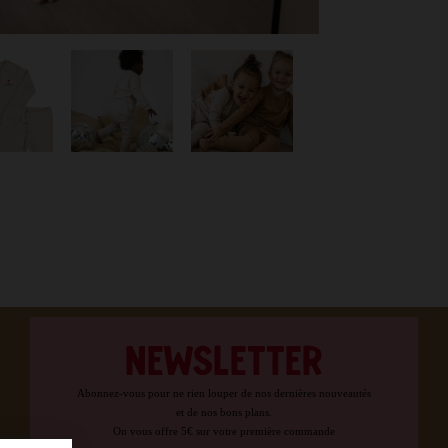
NEWSLETTER
Abonnez-vous pour ne rien louper de nos dernières nouveautés
et de nos bons plans.
On vous offre 5€ sur votre première commande