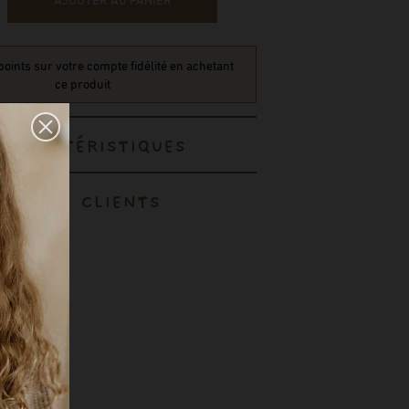
oints sur votre compte fidélité en achetant
ce produit
CARACTÉRISTIQUES
AVIS CLIENTS