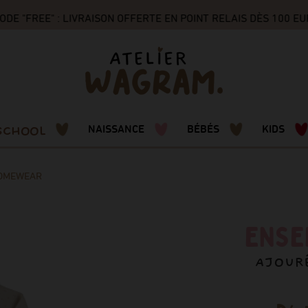
 "FREE" : LIVRAISON OFFERTE EN POINT RELAIS DÈS 100 EUR
SCHOOL
NAISSANCE
BÉBÉS
KIDS
OMEWEAR
ENSE
AJOURÉ