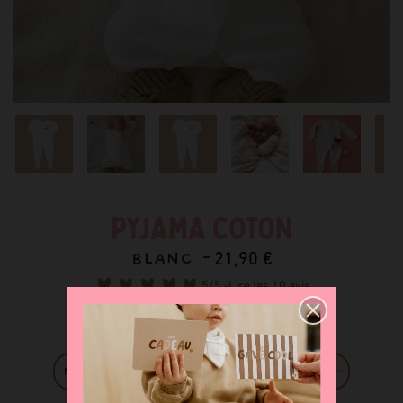
PYJAMA COTON
BLANC -
21,90 €
5
/5 -
Lire les 10 avis
Taille