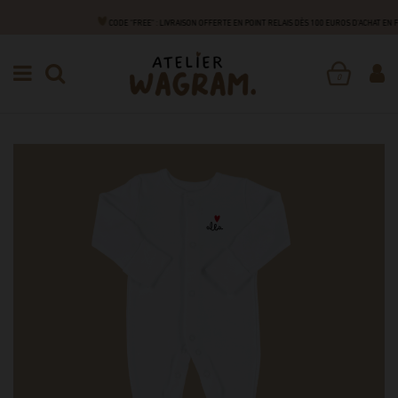
CODE "FREE" : LIVRAISON OFFERTE EN POINT RELAIS DÈS 100 EUROS D'ACHAT EN
NAISSANCE
SA PREMIÈRE TENUE
PYJAMAS BÉBÉ
PYJAMA COTON
0