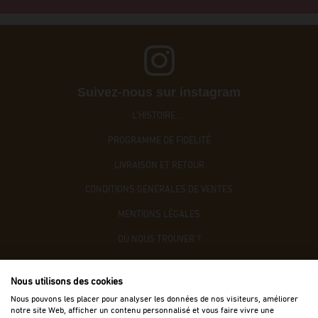
Suivez-nous sur instagram
L'HISTOIRE ....
PROGRAMME DE FIDÉLITÉ
LIVRAISON ET RETOUR
CONDITIONS GÉNÉRALES DE VENTES
MENTIONS LÉGALES
OÙ NOUS TROUVER ?
CONTACTEZ-NOUS
Nous utilisons des cookies
ACCÈS B2B
Nous pouvons les placer pour analyser les données de nos visiteurs, améliorer
notre site Web, afficher un contenu personnalisé et vous faire vivre une