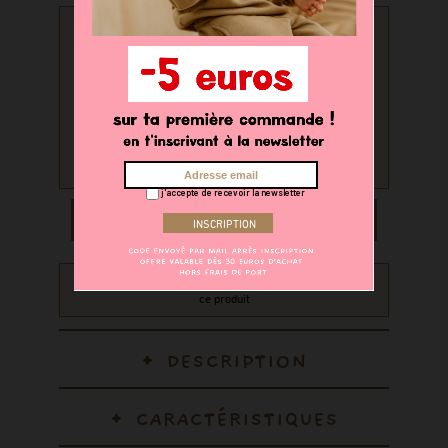
PERSONNALISATION
Souhaitez-vous personnaliser
votre produit ?
oui
non
j'accepte de recevoir la newsletter
AJOUTER AU PANIER
Recevez 22 points sur votre compte fidélité en achetant
ce produit
DESCRIPTION
CARACTÉRISTIQUES