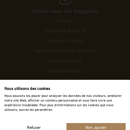
Suivez-nous sur instagram
L'HISTOIRE ....
PROGRAMME DE FIDÉLITÉ
LIVRAISON ET RETOUR
CONDITIONS GÉNÉRALES DE VENTES
MENTIONS LÉGALES
OÙ NOUS TROUVER ?
CONTACTEZ-NOUS
Nous utilisons des cookies
ACCÈS B2B
Nous pouvons les placer pour analyser les données de nos visiteurs, améliorer
notre site Web, afficher un contenu personnalisé et vous faire vivre une
expérience inoubliable. Pour plus d'informations sur les cookies que nous
utilisons, ouvrez les paramètres.
Refuser
Non, ajuster