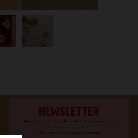
NEWSLETTER
Abonnez-vous pour ne rien louper de nos dernières nouveautés
et de nos bons plans.
On vous offre 5€ sur votre première commande