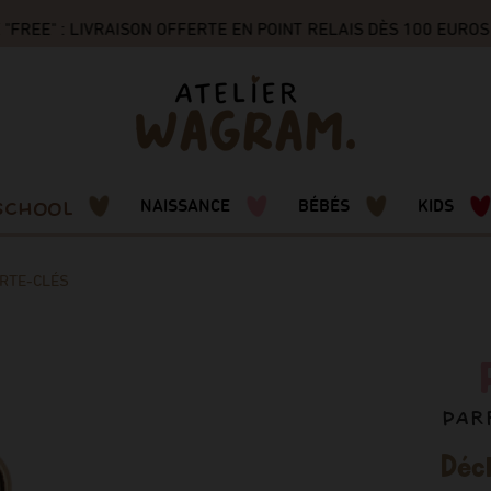
REE" : LIVRAISON OFFERTE EN POINT RELAIS DÈS 100 EUROS 
SCHOOL
NAISSANCE
BÉBÉS
KIDS
RTE-CLÉS
PAR
Décl