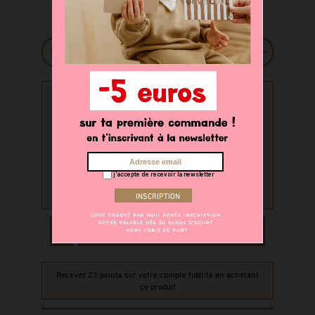
Taille
PERSONNALISATION
Souhaitez-vous personnaliser
votre produit ?
j'accepte de recevoir la newsletter
oui
non
AJOUTER AU PANIER
Recevez 23 points sur votre compte fidélité en achetant
ce produit