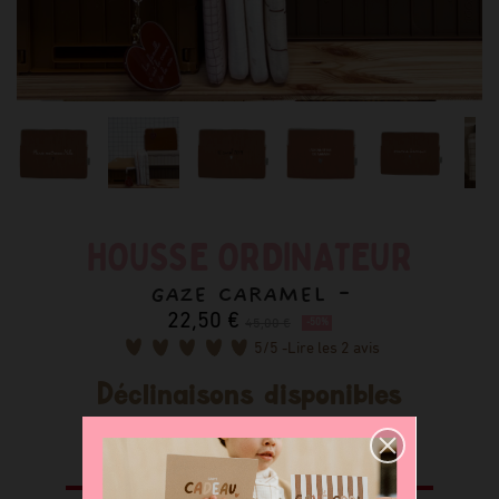
HOUSSE ORDINATEUR
GAZE CARAMEL -
22,50 €
45,00 €
-50%
5
/5 -
Lire les 2 avis
Déclinaisons disponibles