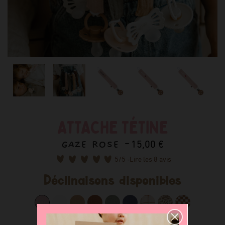
ATTACHE TÉTINE
GAZE ROSE -
15,00 €
5
/5 -
Lire les 8 avis
Déclinaisons disponibles