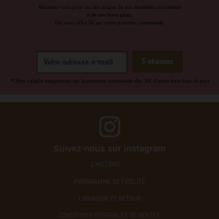
Abonnez-vous pour ne rien louper de nos dernières nouveautés
et de nos bons plans.
On vous offre 5€ sur votre première commande
*Offre valable uniquement sur la première commande dès 30€ d'achat hors frais de port
Suivez-nous sur instagram
L'HISTOIRE ....
PROGRAMME DE FIDÉLITÉ
LIVRAISON ET RETOUR
CONDITIONS GÉNÉRALES DE VENTES