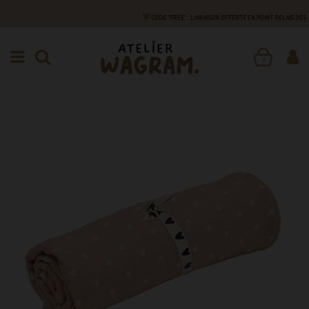
CODE "FREE" : LIVRAISON OFFERTE EN POINT RELAIS DÈS
NAISSANCE
ACCESSOIRES
LANGES BÉBÉ
LANGE
0