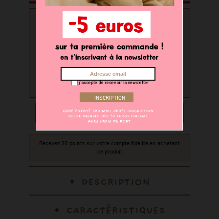
PERSONNALISATION
Souhaitez-vous personnaliser
votre produit ?
oui
non
j'accepte de recevoir la newsletter
AJOUTER AU PANIER
Recevez 30 points sur votre compte fidélité en achetant
ce produit
DESCRIPTION
CARACTÉRISTIQUES