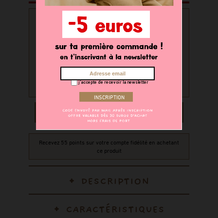
PERSONNALISATION
Souhaitez-vous personnaliser
votre produit ?
oui
non
j'accepte de recevoir la newsletter
AJOUTER AU PANIER
Recevez 55 points sur votre compte fidélité en achetant
ce produit
DESCRIPTION
CARACTÉRISTIQUES