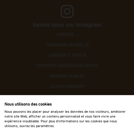
Suivez-nous sur instagram
L'HISTOIRE ....
PROGRAMME DE FIDÉLITÉ
LIVRAISON ET RETOUR
CONDITIONS GÉNÉRALES DE VENTES
MENTIONS LÉGALES
OÙ NOUS TROUVER ?
CONTACTEZ-NOUS
Nous utilisons des cookies
ACCÈS B2B
Nous pouvons les placer pour analyser les données de nos visiteurs, améliorer
notre site Web, afficher un contenu personnalisé et vous faire vivre une
expérience inoubliable. Pour plus d'informations sur les cookies que nous
utilisons, ouvrez les paramètres.