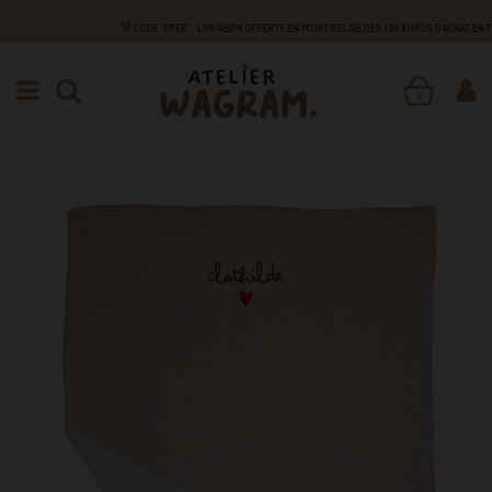
CODE "FREE" : LIVRAISON OFFERTE EN POINT RELAIS DÈS 100 EUROS D'ACHAT EN 
NAISSANCE
NUIT
COUVERTURES
COUVERTURE PILOU
0