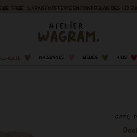
 "FREE" : LIVRAISON OFFERTE EN POINT RELAIS DÈS 100 EUR
SCHOOL
NAISSANCE
BÉBÉS
KIDS
GAZE 
Décl