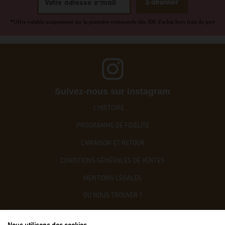
*Offre valable uniquement sur la première commande dès 30€ d'achat hors frais de port
Suivez-nous sur instagram
L'HISTOIRE ....
PROGRAMME DE FIDÉLITÉ
LIVRAISON ET RETOUR
CONDITIONS GÉNÉRALES DE VENTES
MENTIONS LÉGALES
OÙ NOUS TROUVER ?
CONTACTEZ-NOUS