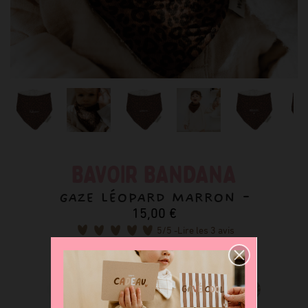
BAVOIR BANDANA
GAZE LÉOPARD MARRON -
15,00 €
5
/5 -
Lire les 3 avis
Déclinaisons disponibles