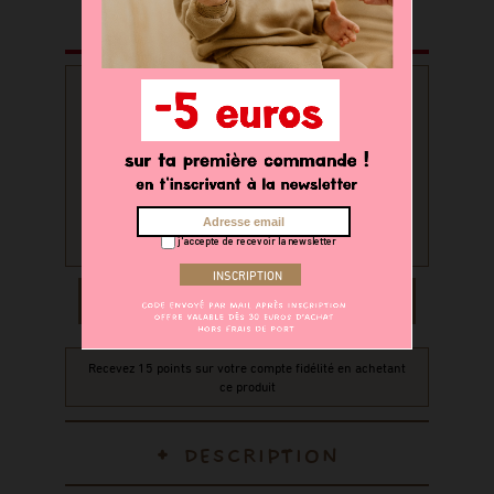
PERSONNALISATION
Souhaitez-vous personnaliser
votre produit ?
oui
non
j'accepte de recevoir la newsletter
AJOUTER AU PANIER
Recevez 15 points sur votre compte fidélité en achetant
ce produit
DESCRIPTION