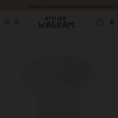
CODE "FREE" : LIVRAISON OFFERTE EN POINT RELAIS DÈS 100 EUROS D'ACHAT EN
BÉBÉS
TEXTILE
TSHIRTS BÉBÉ
T-SHIRT BÉBÉ BLANC
0