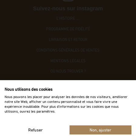
Suivez-nous sur instagram
L'HISTOIRE ....
PROGRAMME DE FIDÉLITÉ
LIVRAISON ET RETOUR
CONDITIONS GÉNÉRALES DE VENTES
MENTIONS LÉGALES
OÙ NOUS TROUVER ?
CONTACTEZ-NOUS
Nous utilisons des cookies
ACCÈS B2B
Nous pouvons les placer pour analyser les données de nos visiteurs, améliorer
notre site Web, afficher un contenu personnalisé et vous faire vivre une
expérience inoubliable. Pour plus d'informations sur les cookies que nous
utilisons, ouvrez les paramètres.
Refuser
Non, ajuster