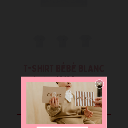
T-SHIRT BÉBÉ BLANC
BLANC -
19,12 €
23,90 €
-20%
Déclinaisons disponibles
taille