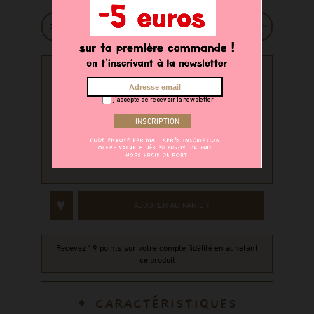
PERSONNALISATION
j'accepte de recevoir la newsletter
Souhaitez-vous personnaliser
votre produit ?
oui
non
AJOUTER AU PANIER
Recevez 19 points sur votre compte fidélité en achetant
ce produit
CARACTÉRISTIQUES