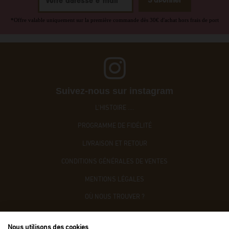
*Offre valable uniquement sur la première commande dès 30€ d'achat hors frais de port
Suivez-nous sur instagram
L'HISTOIRE ....
PROGRAMME DE FIDÉLITÉ
LIVRAISON ET RETOUR
CONDITIONS GÉNÉRALES DE VENTES
MENTIONS LÉGALES
OÙ NOUS TROUVER ?
CONTACTEZ-NOUS
Nous utilisons des cookies