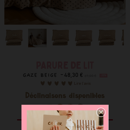
PARURE DE LIT
GAZE BEIGE -
48,30 €
69,00 €
-30%
Lire l'avis
Déclinaisons disponibles