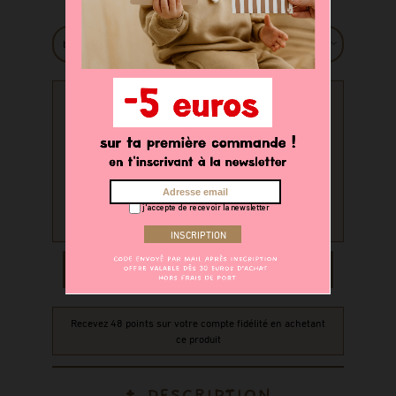
Taille parure
PERSONNALISATION
Souhaitez-vous personnaliser
votre produit ?
oui
non
j'accepte de recevoir la newsletter
AJOUTER AU PANIER
Recevez 48 points sur votre compte fidélité en achetant
ce produit
DESCRIPTION