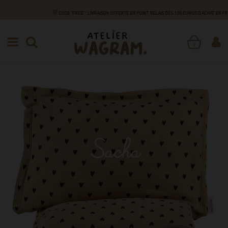
CODE "FREE" : LIVRAISON OFFERTE EN POINT RELAIS DÈS 100 EUROS D'ACHAT EN F
BÉBÉS
NUIT
PARURES DE LIT
PARURE DE LIT
0