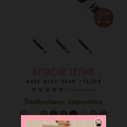
ATTACHE TÉTINE
GAZE BLEU JEAN -
14,00 €
5
/5 -
Lire les 9 avis
Déclinaisons disponibles