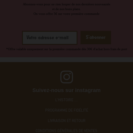
Abonnez-vous pour ne rien louper de nos dernières nouveautés
et de nos bons plans.
On vous offre 5€ sur votre première commande
*Offre valable uniquement sur la première commande dès 30€ d'achat hors frais de port
Suivez-nous sur instagram
L'HISTOIRE ....
PROGRAMME DE FIDÉLITÉ
LIVRAISON ET RETOUR
CONDITIONS GÉNÉRALES DE VENTES